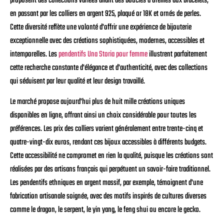
proposent des collections variées allant des boucles d'oreilles aux bracelets,
en passant par les colliers en argent 925, plaqué or 18K et ornés de perles.
Cette diversité reflète une volonté d'offrir une expérience de bijouterie
exceptionnelle avec des créations sophistiquées, modernes, accessibles et
intemporelles. Les
pendentifs Una Storia pour femme
illustrent parfaitement
cette recherche constante d'élégance et d'authenticité, avec des collections
qui séduisent par leur qualité et leur design travaillé.
Le marché propose aujourd'hui plus de huit mille créations uniques
disponibles en ligne, offrant ainsi un choix considérable pour toutes les
préférences. Les prix des colliers varient généralement entre trente-cinq et
quatre-vingt-dix euros, rendant ces bijoux accessibles à différents budgets.
Cette accessibilité ne compromet en rien la qualité, puisque les créations sont
réalisées par des artisans français qui perpétuent un savoir-faire traditionnel.
Les pendentifs ethniques en argent massif, par exemple, témoignent d'une
fabrication artisanale soignée, avec des motifs inspirés de cultures diverses
comme le dragon, le serpent, le yin yang, le feng shui ou encore le gecko.