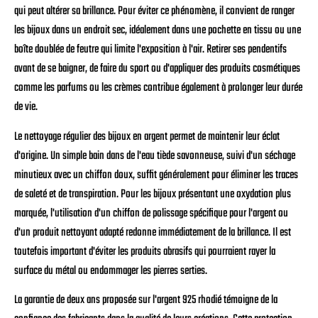
qui peut altérer sa brillance. Pour éviter ce phénomène, il convient de ranger
les bijoux dans un endroit sec, idéalement dans une pochette en tissu ou une
boîte doublée de feutre qui limite l'exposition à l'air. Retirer ses pendentifs
avant de se baigner, de faire du sport ou d'appliquer des produits cosmétiques
comme les parfums ou les crèmes contribue également à prolonger leur durée
de vie.
Le nettoyage régulier des bijoux en argent permet de maintenir leur éclat
d'origine. Un simple bain dans de l'eau tiède savonneuse, suivi d'un séchage
minutieux avec un chiffon doux, suffit généralement pour éliminer les traces
de saleté et de transpiration. Pour les bijoux présentant une oxydation plus
marquée, l'utilisation d'un chiffon de polissage spécifique pour l'argent ou
d'un produit nettoyant adapté redonne immédiatement de la brillance. Il est
toutefois important d'éviter les produits abrasifs qui pourraient rayer la
surface du métal ou endommager les pierres serties.
La garantie de deux ans proposée sur l'argent 925 rhodié témoigne de la